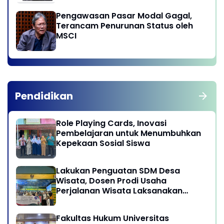
Pengawasan Pasar Modal Gagal,
Terancam Penurunan Status oleh
MSCI
Pendidikan
Role Playing Cards, Inovasi
Pembelajaran untuk Menumbuhkan
Kepekaan Sosial Siswa
Lakukan Penguatan SDM Desa
Wisata, Dosen Prodi Usaha
Perjalanan Wisata Laksanakan
program Pengabdian Kepada
Masyarakat di Desa Wisata
Fakultas Hukum Universitas
Sukamandi Masagi - Kabupaten