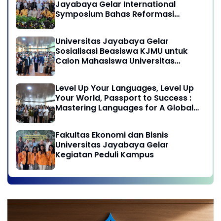
Jayabaya Gelar International
Subang, Jawa Barat
Symposium Bahas Reformasi
Undang-Undang Advokat di Era
Globalisasi
Universitas Jayabaya Gelar
Sosialisasi Beasiswa KJMU untuk
Calon Mahasiswa Universitas
Jayabaya
Level Up Your Languages, Level Up
Your World, Passport to Success :
Mastering Languages for A Global
Career in Jayabaya University
Fakultas Ekonomi dan Bisnis
Universitas Jayabaya Gelar
Kegiatan Peduli Kampus