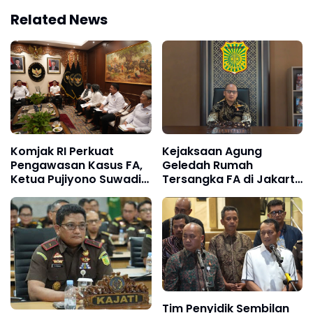
Related News
Komjak RI Perkuat
Kejaksaan Agung
Pengawasan Kasus FA,
Geledah Rumah
Ketua Pujiyono Suwadi
Tersangka FA di Jakarta
Tegaskan Penanganan
Selatan, Sejumlah
Harus Transparan dan
Dokumen Disita
Bebas Konflik
Kepentingan
Tim Penyidik Sembilan