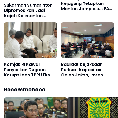
Kejagung Tetapkan
Sukarman Sumarinton
Mantan Jampidsus FA
Dipromosikan Jadi
Sebagai Tersangka
Kajati Kalimantan
Dugaan TPPU Langsung
Selatan, Bawa
Dijebloskan ke Rutan
Pengalaman
KPK
Pengawasan dan
Kepemimpinan
Komjak RI Kawal
Badiklat Kejaksaan
Penyidikan Dugaan
Perkuat Kapasitas
Korupsi dan TPPU Eks
Calon Jaksa, Imran
Jampidsus FA, Tim
Yusuf: Intelijen Menjadi
Sembilan Usulkan
Pilar Strategis
Recommended
Pemberhentian Status
Penegakan Hukum
Jaksa