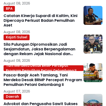
Kepemimpinan
August 08, 2026
BPA
Catatan Kinerja Supardi di Kaltim, Kini
Dipercaya Perkuat Badan Pemulihan
Aset
August 08, 2026
Kajati Sulsel
Sila Pulungan Dipromosikan Jadi
Sesjamdatun, Jaksa Berpengalaman
dengan Rekam Jejak Nasional dan
Internasional
August 08, 2026
Tani Merdeka Desak BRMP Percepat
Program Pemulihan Petani Gelombang II
Pasca-Banjir Aceh Tamiang, Tani
Merdeka Desak BRMP Percepat Program
Pemulihan Petani Gelombang II
August 07, 2026
Daerah
Advokat dan Pengusaha Sawit Sukses