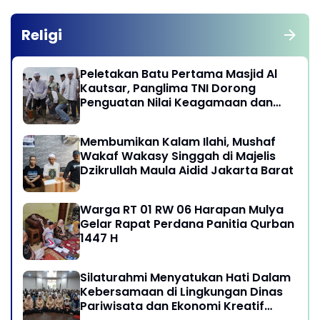
Religi
Peletakan Batu Pertama Masjid Al
Kautsar, Panglima TNI Dorong
Penguatan Nilai Keagamaan dan
Kebersamaan Masyarakat
Membumikan Kalam Ilahi, Mushaf
Wakaf Wakasy Singgah di Majelis
Dzikrullah Maula Aidid Jakarta Barat
Warga RT 01 RW 06 Harapan Mulya
Gelar Rapat Perdana Panitia Qurban
1447 H
Silaturahmi Menyatukan Hati Dalam
Kebersamaan di Lingkungan Dinas
Pariwisata dan Ekonomi Kreatif