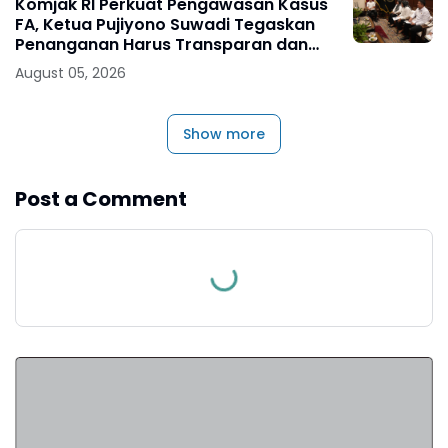
Komjak RI Perkuat Pengawasan Kasus
FA, Ketua Pujiyono Suwadi Tegaskan
Penanganan Harus Transparan dan
Bebas Konflik Kepentingan
August 05, 2026
Show more
Post a Comment