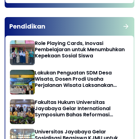
Pendidikan
Role Playing Cards, Inovasi
Pembelajaran untuk Menumbuhkan
Kepekaan Sosial Siswa
Lakukan Penguatan SDM Desa
Wisata, Dosen Prodi Usaha
Perjalanan Wisata Laksanakan
program Pengabdian Kepada
Masyarakat di Desa Wisata
Fakultas Hukum Universitas
Sukamandi Masagi - Kabupaten
Jayabaya Gelar International
Subang, Jawa Barat
Symposium Bahas Reformasi
Undang-Undang Advokat di Era
Globalisasi
Universitas Jayabaya Gelar
Sosialisasi Beasiswa KJMU untuk