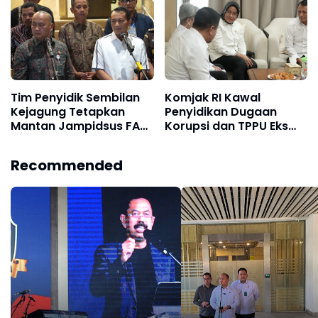
Dimulai
Tim Penyidik Sembilan
Komjak RI Kawal
Kejagung Tetapkan
Penyidikan Dugaan
Mantan Jampidsus FA
Korupsi dan TPPU Eks
Sebagai Tersangka
Jampidsus FA, Tim
Dugaan TPPU Langsung
Sembilan Usulkan
Recommended
Dijebloskan ke Rutan
Pemberhentian Status
KPK
Jaksa