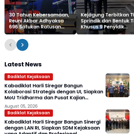
30 Tahun Kebersamaan,
Kejagung Terbitkan T
Reuni Akbar Adhyaksa
Sprindik dan Bentuk Tim
696 Satukan Ratusan
Khusus 9 Penyidik
Alumni dari Seluruh
Tangani Perkara
Indonesia
Penyerahan Kortas
Tipikor Polri
Latest News
Badiklat Kejaksaan
Kabadiklat Harli Siregar Bangun
Kolaborasi Strategis dengan UI, Siapkan
MoU Tridharma dan Pusat Kajian
Kejaksaan
August 05, 2026
Badiklat Kejaksaan
Kabadiklat Harli Siregar Bangun Sinergi
dengan LAN RI, Siapkan SDM Kejaksaan
yang Adaptif dan Profesional