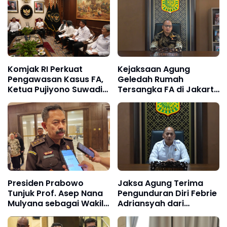
Komjak RI Perkuat
Kejaksaan Agung
Pengawasan Kasus FA,
Geledah Rumah
Ketua Pujiyono Suwadi
Tersangka FA di Jakarta
Tegaskan Penanganan
Selatan, Sejumlah
Harus Transparan dan
Dokumen Disita
Bebas Konflik
Kepentingan
Presiden Prabowo
Jaksa Agung Terima
Tunjuk Prof. Asep Nana
Pengunduran Diri Febrie
Mulyana sebagai Wakil
Adriansyah dari
Jaksa Agung, Era Baru
Jabatan Jampidsus
Penguatan Kejaksaan