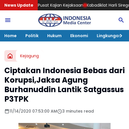
t Kajian Kejaksaan
News Update
Kabadiklat Harli Siregar Bangun Sinergi deng
Home
Politik
Hukum
Ekonomi
Lingkungan
Kejagung
Ciptakan Indonesia Bebas dari
Korupsi,Jaksa Agung
Burhanuddin Lantik Satgassus
P3TPK
11/14/2020 07:53:00 AM
3 minutes read