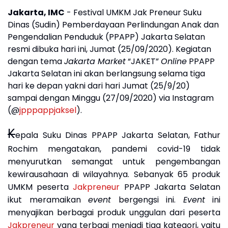
Jakarta, IMC
- Festival UMKM Jak Preneur Suku
Dinas (Sudin) Pemberdayaan Perlindungan Anak dan
Pengendalian Penduduk (PPAPP) Jakarta Selatan
resmi dibuka hari ini, Jumat (25/09/2020). Kegiatan
dengan tema
Jakarta Market
“JAKET”
Online
PPAPP
Jakarta Selatan ini akan berlangsung selama tiga
hari ke depan yakni dari hari Jumat (25/9/20)
sampai dengan Minggu (27/09/2020) via Instagram
(@
jpppappjaksel
).
K
epala Suku Dinas PPAPP Jakarta Selatan, Fathur
Rochim mengatakan, pandemi covid-19 tidak
menyurutkan semangat untuk pengembangan
kewirausahaan di wilayahnya. Sebanyak 65 produk
UMKM peserta
Jakpreneur
PPAPP Jakarta Selatan
ikut meramaikan
event
bergengsi ini.
Event
ini
menyajikan berbagai produk unggulan dari peserta
Jakpreneur
yang terbagi menjadi tiga kategori, yaitu