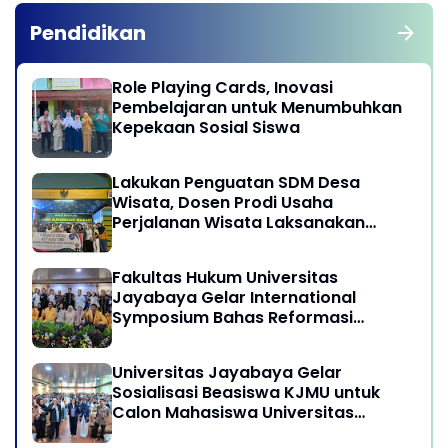
Pendidikan
Role Playing Cards, Inovasi
Pembelajaran untuk Menumbuhkan
Kepekaan Sosial Siswa
Lakukan Penguatan SDM Desa
Wisata, Dosen Prodi Usaha
Perjalanan Wisata Laksanakan
program Pengabdian Kepada
Masyarakat di Desa Wisata
Fakultas Hukum Universitas
Sukamandi Masagi - Kabupaten
Jayabaya Gelar International
Subang, Jawa Barat
Symposium Bahas Reformasi
Undang-Undang Advokat di Era
Globalisasi
Universitas Jayabaya Gelar
Sosialisasi Beasiswa KJMU untuk
Calon Mahasiswa Universitas
Jayabaya