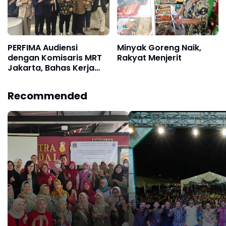
PERFIMA Audiensi
Minyak Goreng Naik,
dengan Komisaris MRT
Rakyat Menjerit
Jakarta, Bahas Kerja
Sama Strategis
Branding Wisata,
Recommended
Budaya, dan UMKM
Selama 1 Tahun