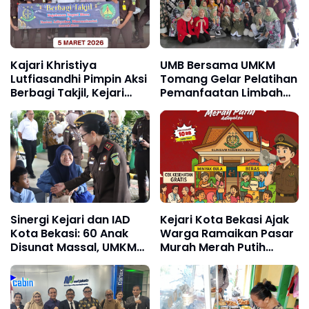
Kajari Khristiya
UMB Bersama UMKM
Lutfiasandhi Pimpin Aksi
Tomang Gelar Pelatihan
Berbagi Takjil, Kejari
Pemanfaatan Limbah
Blora Dekatkan Diri
untuk Meningkatkan
dengan Masyarakat
Ekonomi Keluarga
Diawali Khatmil Quran
oleh Pegawai Muslim
Sinergi Kejari dan IAD
Kejari Kota Bekasi Ajak
Kota Bekasi: 60 Anak
Warga Ramaikan Pasar
Disunat Massal, UMKM
Murah Merah Putih
dan Donor Darah
Adhyaksa 12 Agustus
Meriahkan Acara
2025