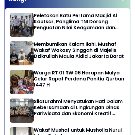
Peletakan Batu Pertama Masjid Al
Kautsar, Panglima TNI Dorong
Penguatan Nilai Keagamaan dan
Kebersamaan Masyarakat
Membumikan Kalam Ilahi, Mushaf
Wakaf Wakasy Singgah di Majelis
Dzikrullah Maula Aidid Jakarta Barat
Warga RT 01 RW 06 Harapan Mulya
Gelar Rapat Perdana Panitia Qurban
1447 H
Silaturahmi Menyatukan Hati Dalam
Kebersamaan di Lingkungan Dinas
Pariwisata dan Ekonomi Kreatif
Provinsi DKI Jakarta
Wakaf Mushaf untuk Musholla Nurul