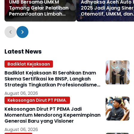
UMB Bersama UMKM
Adhyaksa Aceh Auto 
Tomang Gelar Pelatihan
2025 Jadi Ajang Siner
Pemanfaatan Limbah
Otomotif, UMKM, dan
untuk Meningkatkan
Penegakan Hukum
Ekonomi Keluarga
Latest News
Badiklat Kejaksaan
Badiklat Kejaksaan RI Serahkan Enam
Skema Sertifikasi ke BNSP, Langkah
Strategis Tingkatkan Profesionalisme
Jaksa
August 06, 2026
Kekosongan Dirut PT PEMA.
Kekosongan Dirut PT PEMA Jadi
Momentum Mendorong Kepemimpinan
Generasi Baru yang Visioner
August 06, 2026