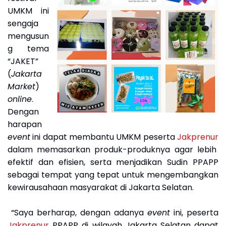
UMKM ini
sengaja
mengusun
g tema
“JAKET”
(
Jakarta
Market
)
online
.
Dengan
harapan
event
ini dapat membantu UMKM peserta
Jakprenur
dalam memasarkan produk-produknya agar lebih
efektif dan efisien, serta menjadikan Sudin PPAPP
sebagai tempat yang tepat untuk mengembangkan
kewirausahaan masyarakat di Jakarta Selatan.
“Saya berharap, dengan adanya
event
ini, peserta
Jakprenur
PPAPP di wilayah Jakarta Selatan dapat