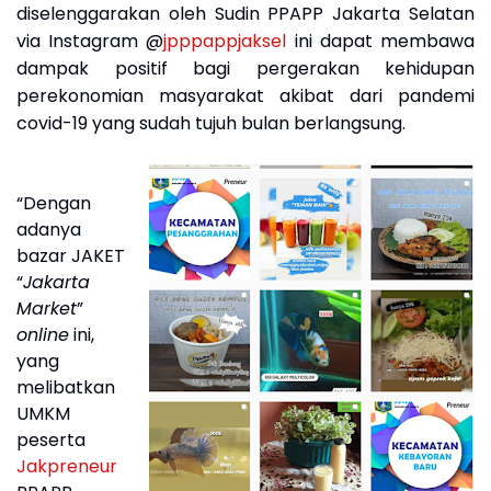
diselenggarakan oleh Sudin PPAPP Jakarta Selatan
via Instagram @
jpppappjaksel
ini dapat membawa
dampak positif bagi pergerakan kehidupan
perekonomian masyarakat akibat dari pandemi
covid-19 yang sudah tujuh bulan berlangsung.
“Dengan
adanya
bazar JAKET
“
Jakarta
Market
”
online
ini,
yang
melibatkan
UMKM
peserta
Jakpreneur