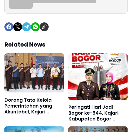
Related News
Dorong Tata Kelola
Pemerintahan yang
Peringati Hari Jadi
Akuntabel, Kajari
Bogor ke-544, Kajari
Merauke Teken MoU
Kabupaten Bogor
dengan UPP Kelas III
Sampaikan Dukungan
Agats
untuk Kemajuan Daerah