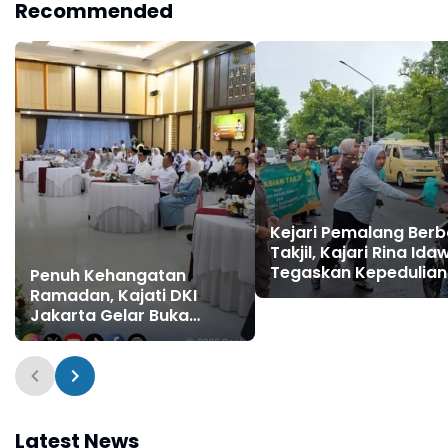
Recommended
Kejari Pemalang Berb
Takjil, Kajari Rina Ida
Tegaskan Kepedulian
Penuh Kehangatan
Sosial
Ramadan, Kajati DKI
Jakarta Gelar Buka
Puasa Bersama dan
Siraman Rohani
Latest News