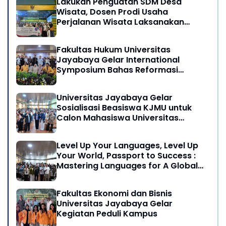
Lakukan Penguatan SDM Desa
Wisata, Dosen Prodi Usaha
Perjalanan Wisata Laksanakan
program Pengabdian Kepada
Masyarakat di Desa Wisata
Fakultas Hukum Universitas
Sukamandi Masagi - Kabupaten
Jayabaya Gelar International
Subang, Jawa Barat
Symposium Bahas Reformasi
Undang-Undang Advokat di Era
Globalisasi
Universitas Jayabaya Gelar
Sosialisasi Beasiswa KJMU untuk
Calon Mahasiswa Universitas
Jayabaya
Level Up Your Languages, Level Up
Your World, Passport to Success :
Mastering Languages for A Global
Career in Jayabaya University
Fakultas Ekonomi dan Bisnis
Universitas Jayabaya Gelar
Kegiatan Peduli Kampus