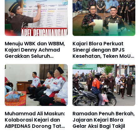
Menuju WBK dan WBBM,
Kajari Blora Perkuat
Kajari Denny Achmad
Sinergi dengan BPJS
Gerakkan Seluruh
Kesehatan, Teken MoU
Pegawai Kejari
Bidang Datun
Kabupaten Bogor
Muhammad Ali Maskun:
Ramadan Penuh Berkah,
Kolaborasi Kejari dan
Jajaran Kejari Blora
ABPEDNAS Dorong Tata
Gelar Aksi Bagi Takjil
Kelola Desa yang
Transparan