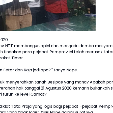
2020.
prov NTT membangun opini dan mengadu domba masyara
 tindakan para pejabat Pemprov ini telah merusak tat
rakat Timor.
n Fetor dan Raja jadi apa?," tanya Nope.
ntuk menyerahkan tanah Besipae yang mana? Apakah pa
rahan hak tanggal 21 Agustus 2020 kemarin bukankah s
ri turun ke level Camat?
klat Tata Praja yang logis bagi pejabat –pejabat Pempr
a yang tidak logis”, tulis Nope dalam suratnya.