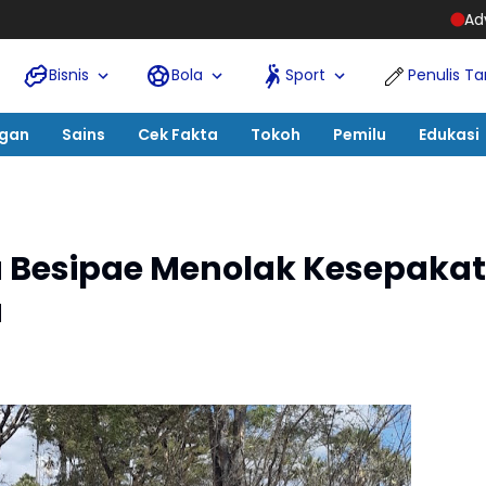
Advokat dan Pengusaha Sawi
Bisnis
Bola
Sport
Penulis T
ngan
Sains
Cek Fakta
Tokoh
Pemilu
Edukasi
 Besipae Menolak Kesepaka
a