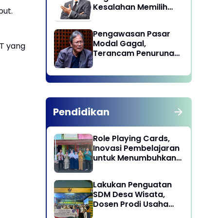
Kesalahan Memilih
but.
Pemimpin
Pengawasan Pasar
Modal Gagal,
TT yang
Terancam Penurunan
Status oleh MSCI
Pendidikan
Role Playing Cards,
Inovasi Pembelajaran
untuk Menumbuhkan
Kepekaan Sosial
Siswa
Lakukan Penguatan
SDM Desa Wisata,
Dosen Prodi Usaha
Perjalanan Wisata