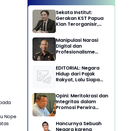
Sekata Institut:
Gerakan KST Papua
Kian Terorganisir,
Ancam Keutuhan NKRI
Manipulasi Narasi
Digital dan
Profesionalisme
Penegakan Hukum:
Melawan Arus Trial by
EDITORIAL: Negara
Social Media di
Hidup dari Pajak
Indonesia
Rakyat, Lalu Siapa
Menikmati Kekayaan
Alam?
Opini: Meritokrasi dan
Integritas dalam
epada
Promosi Perwira
Tinggi TNI-Polri
tu Nope
Hancurnya Sebuah
atas
Negara karena