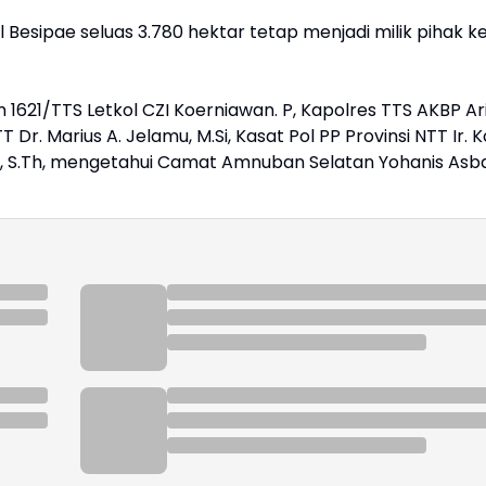
 Besipae seluas 3.780 hektar tetap menjadi milik pihak k
 1621/TTS Letkol CZI Koerniawan. P, Kapolres TTS AKBP Ar
Dr. Marius A. Jelamu, M.Si, Kasat Pol PP Provinsi NTT Ir. K
se, S.Th, mengetahui Camat Amnuban Selatan Yohanis Asban