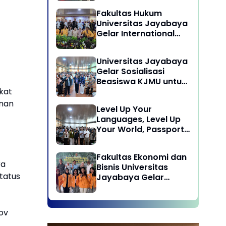
Laksanakan program
Fakultas Hukum
Pengabdian Kepada
Universitas Jayabaya
Masyarakat di Desa
Gelar International
Wisata Sukamandi
Symposium Bahas
Masagi - Kabupaten
Reformasi Undang-
Subang, Jawa Barat
Universitas Jayabaya
Undang Advokat di
Gelar Sosialisasi
Era Globalisasi
Beasiswa KJMU untuk
Calon Mahasiswa
kat
Universitas Jayabaya
anan
Level Up Your
Languages, Level Up
Your World, Passport
to Success : Mastering
Languages for A
Fakultas Ekonomi dan
Global Career in
ra
Bisnis Universitas
Jayabaya University
tatus
Jayabaya Gelar
Kegiatan Peduli
Kampus
ov