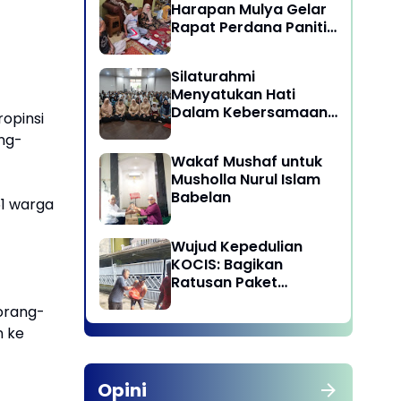
Harapan Mulya Gelar
Rapat Perdana Panitia
Qurban 1447 H
Silaturahmi
Menyatukan Hati
Dalam Kebersamaan
opinsi
di Lingkungan Dinas
ng-
Pariwisata dan
Wakaf Mushaf untuk
Ekonomi Kreatif
Musholla Nurul Islam
Provinsi DKI Jakarta
Babelan
51 warga
Wujud Kepedulian
KOCIS: Bagikan
Ratusan Paket
Sembako untuk
orang-
Anggota dan Kaum
n ke
Dhuafa
Opini