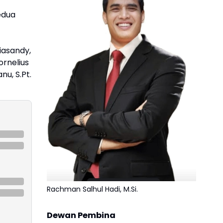
edua
iasandy,
ornelius
u, S.Pt.
Rachman Salhul Hadi, M.Si.
Dewan Pembina