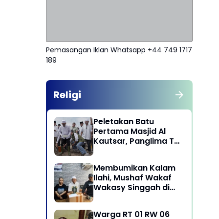
Pemasangan Iklan Whatsapp +44 749 1717
189
Religi
Peletakan Batu
Pertama Masjid Al
Kautsar, Panglima TNI
Dorong Penguatan
Nilai Keagamaan dan
Membumikan Kalam
Kebersamaan
Ilahi, Mushaf Wakaf
Masyarakat
Wakasy Singgah di
Majelis Dzikrullah
Maula Aidid Jakarta
Warga RT 01 RW 06
Barat