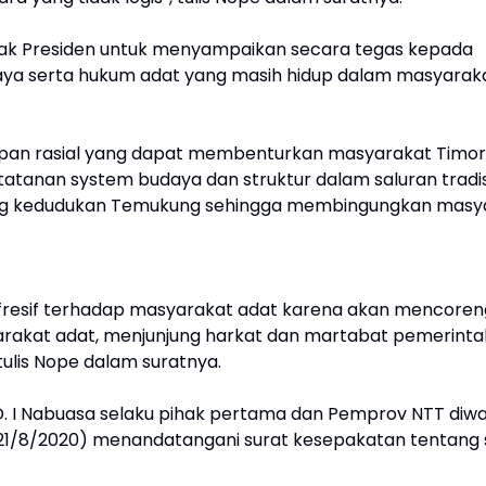
ak Presiden untuk menyampaikan secara tegas kepada
ya serta hukum adat yang masih hidup dalam masyarak
an rasial yang dapat membenturkan masyarakat Timor
tanan system budaya dan struktur dalam saluran tradis
ang kedudukan Temukung sehingga membingungkan masy
refresif terhadap masyarakat adat karena akan mencore
arakat adat, menjunjung harkat dan martabat pemerint
tulis Nope dalam suratnya.
. I Nabuasa selaku pihak pertama dan Pemprov NTT diwakil
, (21/8/2020) menandatangani surat kesepakatan tentang 