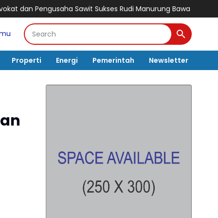
t Sukses Rudi Manurung Bawa Manroe FC Raih Gelar Juara, Bidik 
amu
Properti
Energi
Pemerintah
Newsletter
tan