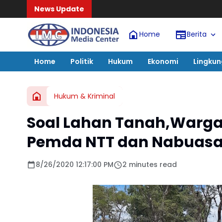
News Update
Home
Berita
Home
Politik
Hukum
Ekonomi
Lingku
Hukum & Kriminal
Soal Lahan Tanah,Warga
Pemda NTT dan Nabuas
8/26/2020 12:17:00 PM
2 minutes read