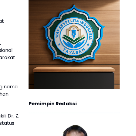
at
,
ional
arakat
ng nama
ahan
Pemimpin Redaksi
i Dr. Z.
status