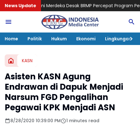
erdeka Desak BRMP Percepat Program Pemulihan Petani Gelomba
News Update
Home
Politik
Hukum
Ekonomi
Lingkungan
KASN
Asisten KASN Agung
Endrawan di Dapuk Menjadi
Narsum FGD Pengalihan
Pegawai KPK Menjadi ASN
8/28/2020 10:39:00 PM
1 minutes read