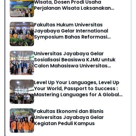
Wisata, Dosen Prodi Usaha
Perjalanan Wisata Laksanakan
program Pengabdian Kepada
Masyarakat di Desa Wisata
Fakultas Hukum Universitas
Sukamandi Masagi - Kabupaten
Jayabaya Gelar International
Subang, Jawa Barat
Symposium Bahas Reformasi
Undang-Undang Advokat di Era
Globalisasi
Universitas Jayabaya Gelar
Sosialisasi Beasiswa KJMU untuk
Calon Mahasiswa Universitas
Jayabaya
Level Up Your Languages, Level Up
Your World, Passport to Success :
Mastering Languages for A Global
Career in Jayabaya University
Fakultas Ekonomi dan Bisnis
Universitas Jayabaya Gelar
Kegiatan Peduli Kampus