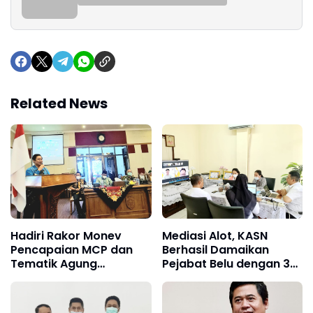
Related News
Hadiri Rakor Monev
Mediasi Alot, KASN
Pencapaian MCP dan
Berhasil Damaikan
Tematik Agung
Pejabat Belu dengan 3
Endrawan : Kabupaten
ASN nya secara Virtual
Jepara Harus Inovatif