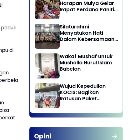
Harapan Mulya Gelar
I
Rapat Perdana Panitia
Qurban 1447 H
Silaturahmi
peduli
Menyatukan Hati
Dalam Kebersamaan
di Lingkungan Dinas
mpu di
Pariwisata dan
Wakaf Mushaf untuk
Ekonomi Kreatif
Musholla Nurul Islam
Provinsi DKI Jakarta
Babelan
ngan
 berbela
Wujud Kepedulian
KOCIS: Bagikan
Ratusan Paket
an
Sembako untuk
bisa
Anggota dan Kaum
Dhuafa
berkat
Opini