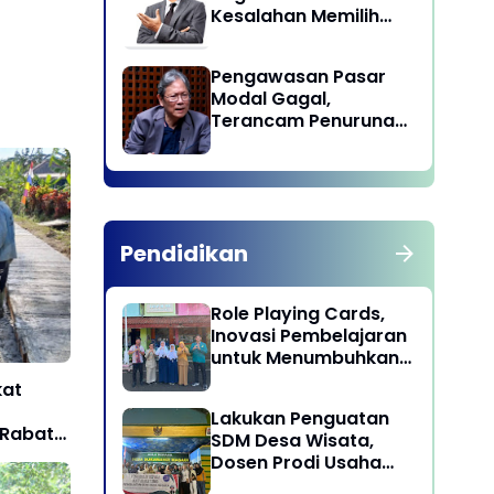
Kesalahan Memilih
Pemimpin
Pengawasan Pasar
Modal Gagal,
Terancam Penurunan
Status oleh MSCI
Pendidikan
Role Playing Cards,
Inovasi Pembelajaran
untuk Menumbuhkan
Kepekaan Sosial
kat
Siswa
Lakukan Penguatan
 Rabat
SDM Desa Wisata,
Dosen Prodi Usaha
Perjalanan Wisata