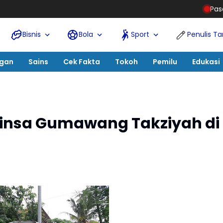
Pasca-Banjir Aceh Tamiang, 
Bisnis
Bola
Sport
Penulis T
ngan
Sains
Cek Fakta
Tokoh
Pemilu
Edukasi
binsa Gumawang Takziyah di