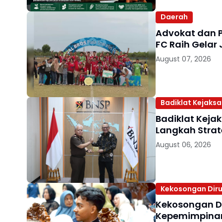
Daerah
Advokat dan 
FC Raih Gelar 
August 07, 2026
Badiklat Kejaks
Badiklat Keja
Langkah Strat
August 06, 2026
Kekosongan Diru
Kekosongan D
Kepemimpinan 