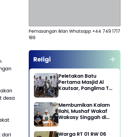
Pemasangan Iklan Whatsapp +44 749 1717
189
Religi
h
engan
Peletakan Batu
Pertama Masjid Al
Kautsar, Panglima TNI
nakan
Dorong Penguatan
t desa
Nilai Keagamaan dan
Membumikan Kalam
Kebersamaan
Ilahi, Mushaf Wakaf
Masyarakat
Wakasy Singgah di
akat
Majelis Dzikrullah
Maula Aidid Jakarta
Warga RT 01 RW 06
 dari
Barat