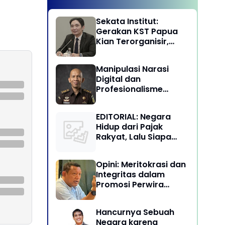
Sekata Institut:
Gerakan KST Papua
Kian Terorganisir,
Ancam Keutuhan NKRI
Manipulasi Narasi
Digital dan
Profesionalisme
Penegakan Hukum:
Melawan Arus Trial by
EDITORIAL: Negara
Social Media di
Hidup dari Pajak
Indonesia
Rakyat, Lalu Siapa
Menikmati Kekayaan
Alam?
Opini: Meritokrasi dan
Integritas dalam
Promosi Perwira
Tinggi TNI-Polri
Hancurnya Sebuah
Negara karena