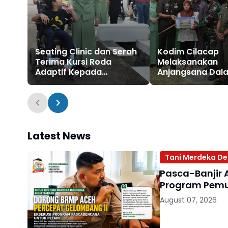
Seating Clinic dan Serah
Kodim Cilacap
Terima Kursi Roda
Melaksanakan
Adaptif Kepada
Anjangsana Dal
Penyandang Disabilitas
Rangka HUT ke-
Ganda Banyumas
071/Wijayakusu
Latest News
Tani Merdeka De
Pasca-Banjir 
Program Pemul
August 07, 2026