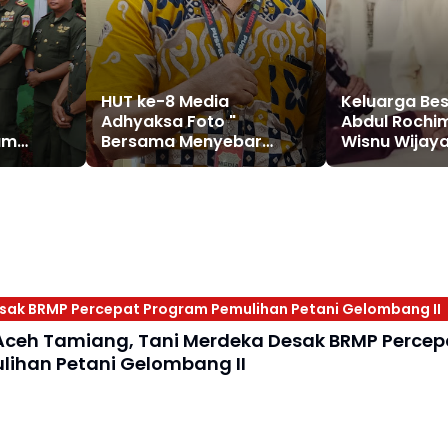
HUT ke-8 Media
Keluarga Bes
Adhyaksa Foto "
Abdul Rochi
am
Bersama Menyebar
Wisnu Wijay
62 Korem
Berita, Bersama Menebar
Bertanggun
ma
Cinta.”
sak BRMP Percepat Program Pemulihan Petani Gelombang II
Aceh Tamiang, Tani Merdeka Desak BRMP Percep
ihan Petani Gelombang II