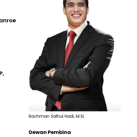
anroe
P,
Rachman Salhul Hadi, M.Si.
Dewan Pembina