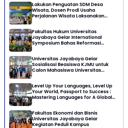
Lakukan Penguatan SDM Desa
Wisata, Dosen Prodi Usaha
Perjalanan Wisata Laksanakan
program Pengabdian Kepada
Masyarakat di Desa Wisata
Fakultas Hukum Universitas
Sukamandi Masagi - Kabupaten
Jayabaya Gelar International
Subang, Jawa Barat
Symposium Bahas Reformasi
Undang-Undang Advokat di Era
Globalisasi
Universitas Jayabaya Gelar
Sosialisasi Beasiswa KJMU untuk
Calon Mahasiswa Universitas
Jayabaya
Level Up Your Languages, Level Up
Your World, Passport to Success :
Mastering Languages for A Global
Career in Jayabaya University
Fakultas Ekonomi dan Bisnis
Universitas Jayabaya Gelar
Kegiatan Peduli Kampus