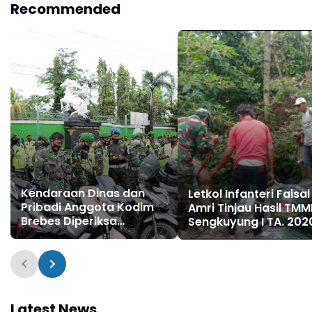
Recommended
Kendaraan Dinas dan
Letkol Infanteri Faisal
Pribadi Anggota Kodim
Amri Tinjau Hasil TM
Brebes Diperiksa
Sengkuyung I TA. 202
Subdenpom
Latest News