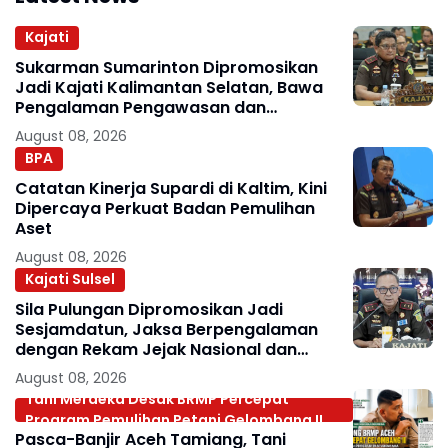
Kajati
Sukarman Sumarinton Dipromosikan
Jadi Kajati Kalimantan Selatan, Bawa
Pengalaman Pengawasan dan
Kepemimpinan
August 08, 2026
BPA
Catatan Kinerja Supardi di Kaltim, Kini
Dipercaya Perkuat Badan Pemulihan
Aset
August 08, 2026
Kajati Sulsel
Sila Pulungan Dipromosikan Jadi
Sesjamdatun, Jaksa Berpengalaman
dengan Rekam Jejak Nasional dan
Internasional
August 08, 2026
Tani Merdeka Desak BRMP Percepat
Program Pemulihan Petani Gelombang II
Pasca-Banjir Aceh Tamiang, Tani