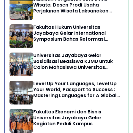
Wisata, Dosen Prodi Usaha
Perjalanan Wisata Laksanakan
program Pengabdian Kepada
Masyarakat di Desa Wisata
Fakultas Hukum Universitas
Sukamandi Masagi - Kabupaten
Jayabaya Gelar International
Subang, Jawa Barat
Symposium Bahas Reformasi
Undang-Undang Advokat di Era
Globalisasi
Universitas Jayabaya Gelar
Sosialisasi Beasiswa KJMU untuk
Calon Mahasiswa Universitas
Jayabaya
Level Up Your Languages, Level Up
Your World, Passport to Success :
Mastering Languages for A Global
Career in Jayabaya University
Fakultas Ekonomi dan Bisnis
Universitas Jayabaya Gelar
Kegiatan Peduli Kampus