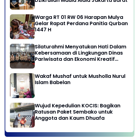
Dzikrullah Maula Aidid Jakarta Barat
Warga RT 01 RW 06 Harapan Mulya
Gelar Rapat Perdana Panitia Qurban
1447 H
Silaturahmi Menyatukan Hati Dalam
Kebersamaan di Lingkungan Dinas
Pariwisata dan Ekonomi Kreatif
Provinsi DKI Jakarta
Wakaf Mushaf untuk Musholla Nurul
Islam Babelan
Wujud Kepedulian KOCIS: Bagikan
Ratusan Paket Sembako untuk
Anggota dan Kaum Dhuafa