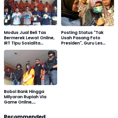
Modus Jual Beli Tas
Posting Status "Tak
Bermerek Lewat Online,
Usah Pasang Foto
IRT Tipu Sosialita
Presiden", Guru Les
Diamankan Polda Metro
Ditetapkan Sebagai
Jaya
Tersangka
Bobol Bank Hingga
Milyaran Rupiah Via
Game Online,
Perempuan Asal
Pontianak Ditangkap
Recommended
Polda Metro Jaya