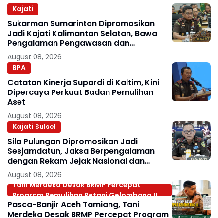
Kajati
Sukarman Sumarinton Dipromosikan
Jadi Kajati Kalimantan Selatan, Bawa
Pengalaman Pengawasan dan
Kepemimpinan
August 08, 2026
BPA
Catatan Kinerja Supardi di Kaltim, Kini
Dipercaya Perkuat Badan Pemulihan
Aset
August 08, 2026
Kajati Sulsel
Sila Pulungan Dipromosikan Jadi
Sesjamdatun, Jaksa Berpengalaman
dengan Rekam Jejak Nasional dan
Internasional
August 08, 2026
Tani Merdeka Desak BRMP Percepat
Program Pemulihan Petani Gelombang II
Pasca-Banjir Aceh Tamiang, Tani
Merdeka Desak BRMP Percepat Program