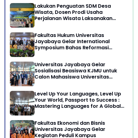
Lakukan Penguatan SDM Desa
Wisata, Dosen Prodi Usaha
Perjalanan Wisata Laksanakan
program Pengabdian Kepada
Masyarakat di Desa Wisata
Fakultas Hukum Universitas
Sukamandi Masagi - Kabupaten
Jayabaya Gelar International
Subang, Jawa Barat
Symposium Bahas Reformasi
Undang-Undang Advokat di Era
Globalisasi
Universitas Jayabaya Gelar
Sosialisasi Beasiswa KJMU untuk
Calon Mahasiswa Universitas
Jayabaya
Level Up Your Languages, Level Up
Your World, Passport to Success :
Mastering Languages for A Global
Career in Jayabaya University
Fakultas Ekonomi dan Bisnis
Universitas Jayabaya Gelar
Kegiatan Peduli Kampus