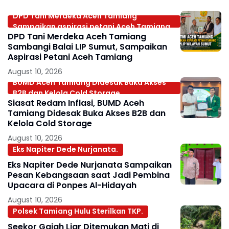
DPD Tani Merdeka Aceh Tamiang
Sampaikan aspirasi petani Aceh Tamiang
DPD Tani Merdeka Aceh Tamiang
Sambangi Balai LIP Sumut, Sampaikan
Aspirasi Petani Aceh Tamiang
August 10, 2026
BUMD Aceh Tamiang Didesak Buka Akses
B2B dan Kelola Cold Storage.
Siasat Redam Inflasi, BUMD Aceh
Tamiang Didesak Buka Akses B2B dan
Kelola Cold Storage
August 10, 2026
Eks Napiter Dede Nurjanata.
Eks Napiter Dede Nurjanata Sampaikan
Pesan Kebangsaan saat Jadi Pembina
Upacara di Ponpes Al-Hidayah
August 10, 2026
Polsek Tamiang Hulu Sterilkan TKP.
Seekor Gajah Liar Ditemukan Mati di