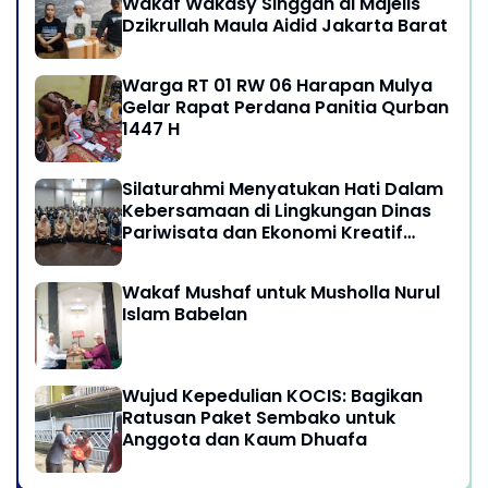
Wakaf Wakasy Singgah di Majelis
Dzikrullah Maula Aidid Jakarta Barat
Warga RT 01 RW 06 Harapan Mulya
Gelar Rapat Perdana Panitia Qurban
1447 H
Silaturahmi Menyatukan Hati Dalam
Kebersamaan di Lingkungan Dinas
Pariwisata dan Ekonomi Kreatif
Provinsi DKI Jakarta
Wakaf Mushaf untuk Musholla Nurul
Islam Babelan
Wujud Kepedulian KOCIS: Bagikan
Ratusan Paket Sembako untuk
Anggota dan Kaum Dhuafa