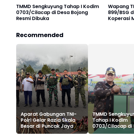
TMMD Sengkuyung Tahap I Kodim
Wapang TNI
0703/Cilacap di Desa Bojong
899/BSG 
Resmi Dibuka
Koperasi M
Kodam Ja
Recommended
Aparat Gabungan TNI-
TMMD Sengkuyu
Polri Gelar Razia Skala
Tahap I Kodim
Besar di Puncak Jaya
0703/Cilacap di
Bojong Resmi Di