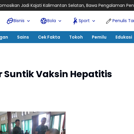
i Kalimantan Selatan, Bawa Pengalaman Pengawasan dan Kepe
Bisnis
Bola
Sport
Penulis T
ngan
Sains
Cek Fakta
Tokoh
Pemilu
Edukasi
Suntik Vaksin Hepatitis