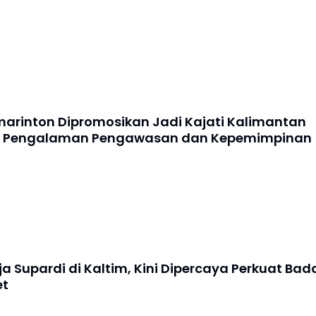
Kemanunggal
Untuk Pembangunan
Talud
arinton Dipromosikan Jadi Kajati Kalimantan
a Pengalaman Pengawasan dan Kepemimpinan
a Supardi di Kaltim, Kini Dipercaya Perkuat Bad
et