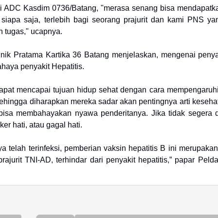
ai ADC Kasdim 0736/Batang, "merasa senang bisa mendapatk
 siapa saja, terlebih bagi seorang prajurit dan kami PNS ya
 tugas," ucapnya.
inik Pratama Kartika 36 Batang menjelaskan, mengenai penya
haya penyakit Hepatitis.
 dapat mencapai tujuan hidup sehat dengan cara mempengaruhi
hingga diharapkan mereka sadar akan pentingnya arti kesehat
g bisa membahayakan nyawa penderitanya. Jika tidak segera d
ker hati, atau gagal hati.
 telah terinfeksi, pemberian vaksin hepatitis B ini merupaka
jurit TNI-AD, terhindar dari penyakit hepatitis,” papar Peld