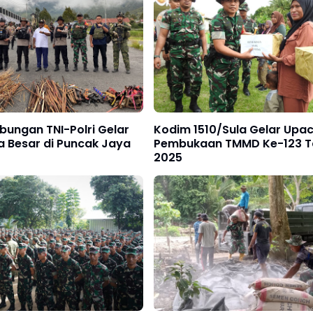
bungan TNI-Polri Gelar
Kodim 1510/Sula Gelar Upa
a Besar di Puncak Jaya
Pembukaan TMMD Ke-123 T
2025