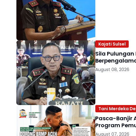
Kajati Sulsel
Sila Pulungan
Berpengalama
August 08, 2026
Tani Merdeka De
Pasca-Banjir 
Program Pemul
August 07, 2026