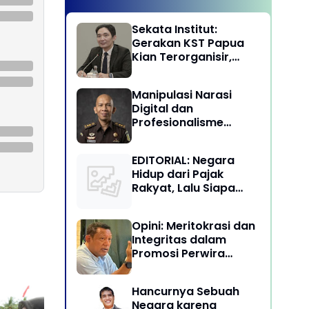
Sekata Institut:
Gerakan KST Papua
Kian Terorganisir,
Ancam Keutuhan NKRI
Manipulasi Narasi
Digital dan
Profesionalisme
Penegakan Hukum:
Melawan Arus Trial by
EDITORIAL: Negara
Social Media di
Hidup dari Pajak
Indonesia
Rakyat, Lalu Siapa
Menikmati Kekayaan
Alam?
Opini: Meritokrasi dan
Integritas dalam
Promosi Perwira
Tinggi TNI-Polri
Hancurnya Sebuah
Negara karena