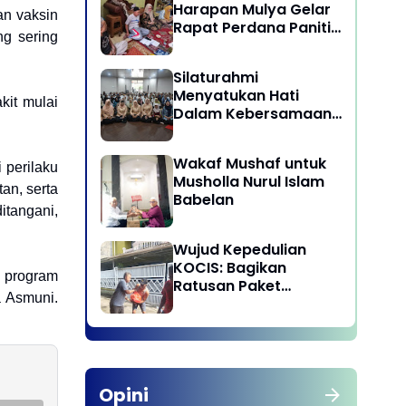
Harapan Mulya Gelar
an vaksin
Rapat Perdana Panitia
ng sering
Qurban 1447 H
Silaturahmi
Menyatukan Hati
kit mulai
Dalam Kebersamaan
di Lingkungan Dinas
Pariwisata dan
Wakaf Mushaf untuk
Ekonomi Kreatif
 perilaku
Musholla Nurul Islam
Provinsi DKI Jakarta
an, serta
Babelan
itangani,
Wujud Kepedulian
KOCIS: Bagikan
n program
Ratusan Paket
a Asmuni.
Sembako untuk
Anggota dan Kaum
Dhuafa
Opini