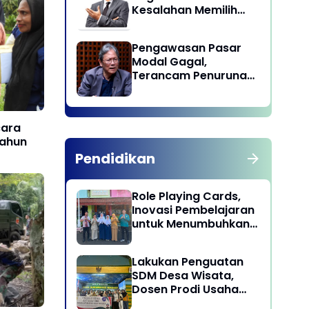
Kesalahan Memilih
Pemimpin
Pengawasan Pasar
Modal Gagal,
Terancam Penurunan
Status oleh MSCI
cara
ahun
Pendidikan
Role Playing Cards,
Inovasi Pembelajaran
untuk Menumbuhkan
Kepekaan Sosial
Siswa
Lakukan Penguatan
SDM Desa Wisata,
Dosen Prodi Usaha
Perjalanan Wisata