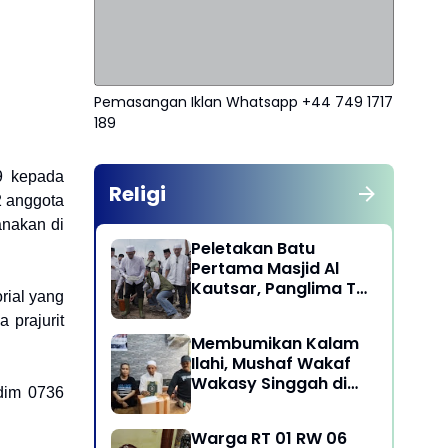
Pemasangan Iklan Whatsapp +44 749 1717
189
19 kepada
Religi
2 anggota
anakan di
Peletakan Batu
Pertama Masjid Al
Kautsar, Panglima TNI
rial yang
Dorong Penguatan
 prajurit
Nilai Keagamaan dan
Membumikan Kalam
Kebersamaan
Ilahi, Mushaf Wakaf
Masyarakat
Wakasy Singgah di
odim 0736
Majelis Dzikrullah
Maula Aidid Jakarta
Warga RT 01 RW 06
Barat