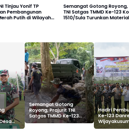
 Tinjau Yonif TP
Semangat Gotong Royong, P
dan Pembangunan
TNI Satgas TMMD Ke-123 K
erah Putih di Wilayah
1510/Sula Turunkan Materia
ya
Untuk Pembangunan Talud
Semangat Gotong
ng
Hadiri Pemb
Royong, Prajurit TNI
Ke-123 Danrem
Satgas TMMD Ke-123
 Desa
Wijayakusum
Kodim 1510/Sula
buka
Prajuritnya 
Turunkan Material Semen