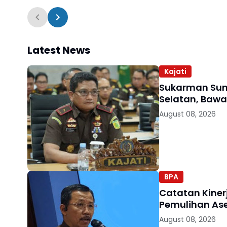
Latest News
Kajati
Sukarman Sum
Selatan, Baw
August 08, 2026
BPA
Catatan Kinerj
Pemulihan As
August 08, 2026