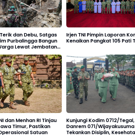
Terik dan Debu, Satgas
Irjen TNI Pimpin Laporan Ko
m Purbalingga Bangun
Kenaikan Pangkat 105 Pati 
Warga Lewat Jembatan
I dan Menhan RI Tinjau
Kunjungi Kodim 0712/Tegal,
Jawa Timur, Pastikan
Danrem 071/Wijayakusuma
Operasional Satuan
Tekankan Disiplin, Kesehat