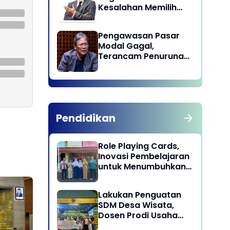
Kesalahan Memilih
Pemimpin
Pengawasan Pasar
Modal Gagal,
Terancam Penurunan
Status oleh MSCI
Pendidikan
Role Playing Cards,
Inovasi Pembelajaran
untuk Menumbuhkan
Kepekaan Sosial
Siswa
Lakukan Penguatan
SDM Desa Wisata,
Dosen Prodi Usaha
Perjalanan Wisata