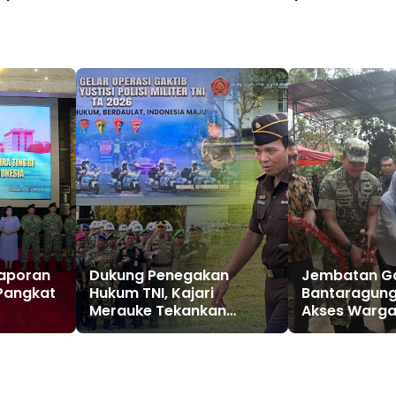
Keharmonisan Keluarga
Laporan
Dukung Penegakan
Jembatan G
Pangkat
Hukum TNI, Kajari
Bantaragung
Merauke Tekankan
Akses Warga 
Pentingnya Disiplin dan
Harapan Bar
Integritas
Pemalang