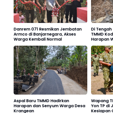
Danrem 071 Resmikan Jembatan
Di Tengah 
Armco di Banjarnegara, Akses
TMMD Kodi
Warga Kembali Normal
Harapan 
Desa
Aspal Baru TMMD Hadirkan
Wapang TN
Harapan dan Senyum Warga Desa
Yon TP di 
Krangean
Kesiapan 