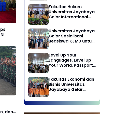
Laksanakan program
Fakultas Hukum
Pengabdian Kepada
Universitas Jayabaya
Masyarakat di Desa
Gelar International
Wisata Sukamandi
Symposium Bahas
Masagi - Kabupaten
Reformasi Undang-
Subang, Jawa Barat
rps
Universitas Jayabaya
Undang Advokat di
TNI
Gelar Sosialisasi
Era Globalisasi
Beasiswa KJMU untuk
Calon Mahasiswa
Universitas Jayabaya
Level Up Your
Languages, Level Up
Your World, Passport
to Success : Mastering
Languages for A
Fakultas Ekonomi dan
Global Career in
Bisnis Universitas
Jayabaya University
Jayabaya Gelar
Kegiatan Peduli
Kampus
an, dan