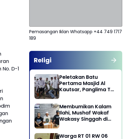
Pemasangan Iklan Whatsapp +44 749 1717
189
n
Religi
aran
 No. D-1
Peletakan Batu
Pertama Masjid Al
Kautsar, Panglima TNI
ri
Dorong Penguatan
an
Nilai Keagamaan dan
odim
Membumikan Kalam
Kebersamaan
Ilahi, Mushaf Wakaf
ngan
Masyarakat
Wakasy Singgah di
engan
Majelis Dzikrullah
Maula Aidid Jakarta
Warga RT 01 RW 06
Barat