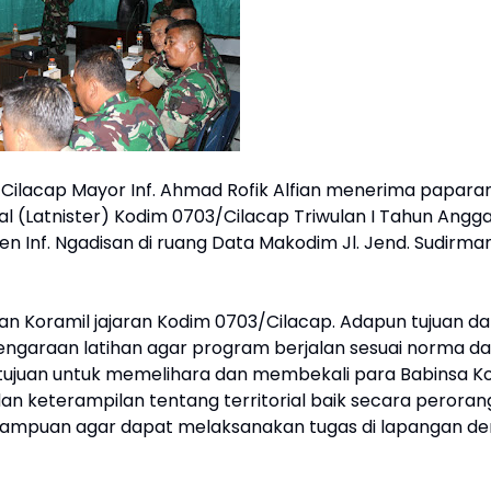
Cilacap Mayor Inf. Ahmad Rofik Alfian menerima papara
ial (Latnister) Kodim 0703/Cilacap Triwulan I Tahun Angg
en Inf. Ngadisan di ruang Data Makodim Jl. Jend. Sudirman
n Koramil jajaran Kodim 0703/Cilacap. Adapun tujuan da
ngaraan latihan agar program berjalan sesuai norma d
bertujuan untuk memelihara dan membekali para Babinsa K
 keterampilan tentang territorial baik secara perora
mpuan agar dapat melaksanakan tugas di lapangan d