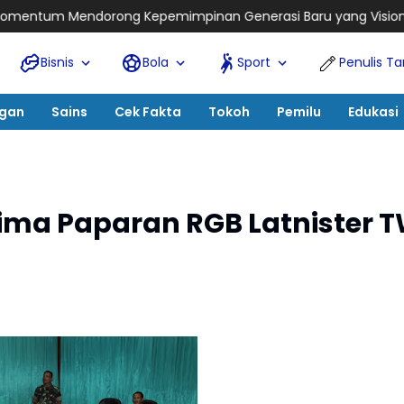
mimpinan Generasi Baru yang Visioner
Tutup Rangkaian IBEM 
Bisnis
Bola
Sport
Penulis T
ngan
Sains
Cek Fakta
Tokoh
Pemilu
Edukasi
ima Paparan RGB Latnister T