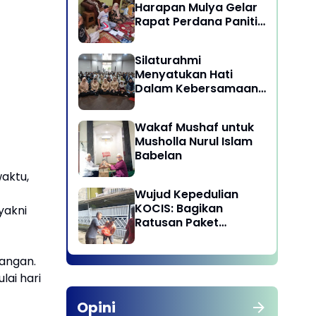
Harapan Mulya Gelar
Rapat Perdana Panitia
Qurban 1447 H
Silaturahmi
Menyatukan Hati
Dalam Kebersamaan
di Lingkungan Dinas
Pariwisata dan
Wakaf Mushaf untuk
Ekonomi Kreatif
Musholla Nurul Islam
Provinsi DKI Jakarta
Babelan
aktu,
Wujud Kepedulian
KOCIS: Bagikan
yakni
Ratusan Paket
Sembako untuk
Anggota dan Kaum
pangan.
Dhuafa
lai hari
Opini