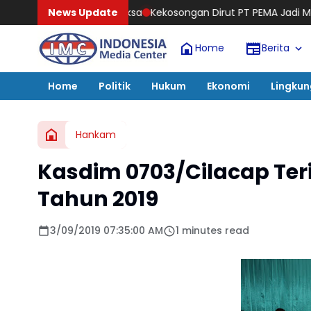
ksa
Kekosongan Dirut PT PEMA Jadi Momentum Mendorong Kepe
News Update
Home
Berita
Home
Politik
Hukum
Ekonomi
Lingku
Hankam
Kasdim 0703/Cilacap Ter
Tahun 2019
3/09/2019 07:35:00 AM
1 minutes read