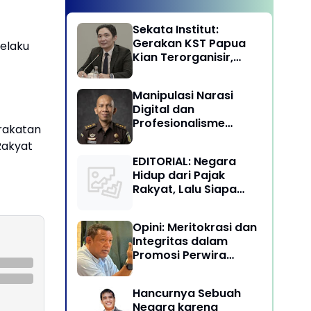
Sekata Institut:
Gerakan KST Papua
elaku
Kian Terorganisir,
Ancam Keutuhan NKRI
Manipulasi Narasi
Digital dan
Profesionalisme
rakatan
Penegakan Hukum:
Rakyat
Melawan Arus Trial by
EDITORIAL: Negara
Social Media di
Hidup dari Pajak
Indonesia
Rakyat, Lalu Siapa
Menikmati Kekayaan
Alam?
Opini: Meritokrasi dan
Integritas dalam
Promosi Perwira
Tinggi TNI-Polri
Hancurnya Sebuah
Negara karena