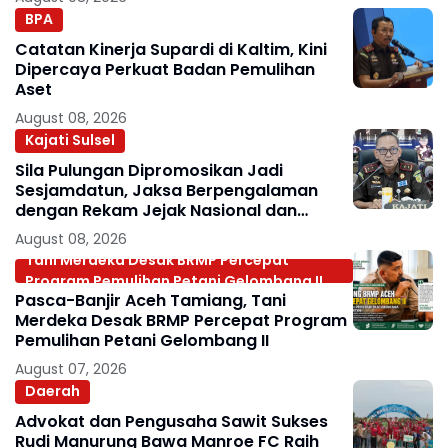
BPA
Catatan Kinerja Supardi di Kaltim, Kini
Dipercaya Perkuat Badan Pemulihan
Aset
August 08, 2026
Kajati Sulsel
Sila Pulungan Dipromosikan Jadi
Sesjamdatun, Jaksa Berpengalaman
dengan Rekam Jejak Nasional dan
Internasional
August 08, 2026
Tani Merdeka Desak BRMP Percepat
Program Pemulihan Petani Gelombang II
Pasca-Banjir Aceh Tamiang, Tani
Merdeka Desak BRMP Percepat Program
Pemulihan Petani Gelombang II
August 07, 2026
Daerah
Advokat dan Pengusaha Sawit Sukses
Rudi Manurung Bawa Manroe FC Raih