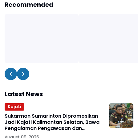
Recommended
Latest News
Kajati
Sukarman Sumarinton Dipromosikan
Jadi Kajati Kalimantan Selatan, Bawa
Pengalaman Pengawasan dan
Kepemimpinan
August 08, 2026