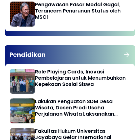
Pengawasan Pasar Modal Gagal,
Terancam Penurunan Status oleh
MSCI
Pendidikan
Role Playing Cards, Inovasi
Pembelajaran untuk Menumbuhkan
Kepekaan Sosial Siswa
Lakukan Penguatan SDM Desa
Wisata, Dosen Prodi Usaha
Perjalanan Wisata Laksanakan
program Pengabdian Kepada
Masyarakat di Desa Wisata
Fakultas Hukum Universitas
Sukamandi Masagi - Kabupaten
Jayabaya Gelar International
Subang, Jawa Barat