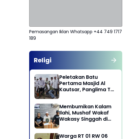
Pemasangan Iklan Whatsapp +44 749 1717
189
Religi
Peletakan Batu
Pertama Masjid Al
Kautsar, Panglima TNI
Dorong Penguatan
Nilai Keagamaan dan
Membumikan Kalam
Kebersamaan
Ilahi, Mushaf Wakaf
Masyarakat
Wakasy Singgah di
Majelis Dzikrullah
Maula Aidid Jakarta
Warga RT 01 RW 06
Barat