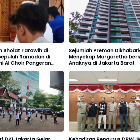
 Sholat Tarawih di
Sejumlah Preman Dikhabar
epuluh Ramadan di
Menyekap Margaretha ber
i Al Choir Pangeran
Anaknya di Jakarta Barat
 Berjalan Khidmat
f DKI Jakarta Gelar
Kehadiran Pengurus DPW J