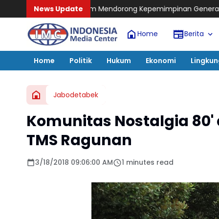
Mendorong Kepemimpinan Generasi Baru yang Visioner
News Update
Tutup 
Home
Berita
Home
Politik
Hukum
Ekonomi
Lingku
Jabodetabek
Komunitas Nostalgia 80' 
TMS Ragunan
3/18/2018 09:06:00 AM
1 minutes read