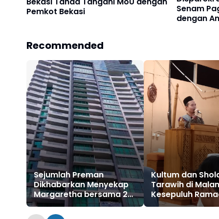
Bekasi Tanda Tangani MoU dengan
Senam Pagi
Pemkot Bekasi
dengan An
Recommended
Sejumlah Preman
Kultum dan Shol
Dikhabarkan Menyekap
Tarawih di Mala
Margaretha bersama 2
Kesepuluh Rama
Anaknya di Jakarta
Masjid Jami Al C
Barat
Pangeran Jayak