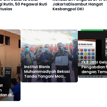
 Rutin, 50 Pegawai Ikuti
JakartaDisambut Hangat
tusias
Kesbangpol DKI
FKB UBSI Gel
Institut Bisnis
Pengabdian 
Muhammadiyah Bekasi
dengan Tem
Tanda Tangani MoU
“Penyuluhan 
dengan Pemkot Bekasi
Pesan Media 
at
terhadap Ka
m
di Lingkunga
dan di
14 Babelan 
hoir
Bekasi”
arta