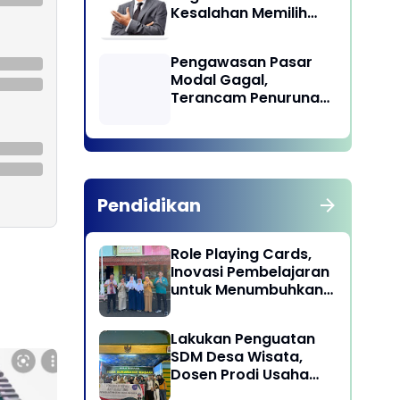
Kesalahan Memilih
Pemimpin
Pengawasan Pasar
Modal Gagal,
Terancam Penurunan
Status oleh MSCI
Pendidikan
Role Playing Cards,
Inovasi Pembelajaran
untuk Menumbuhkan
Kepekaan Sosial
Siswa
Lakukan Penguatan
SDM Desa Wisata,
Dosen Prodi Usaha
Perjalanan Wisata