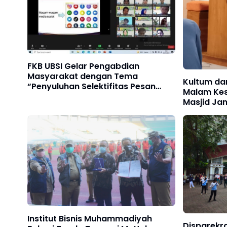
FKB UBSI Gelar Pengabdian
Masyarakat dengan Tema
Kultum dan
“Penyuluhan Selektifitas Pesan
Malam Kes
Media Sosial terhadap Kaum
Masjid Jam
Wanita di Lingkungan RT 03 RW 14
Jayakarta
Babelan Kabupaten Bekasi”
Institut Bisnis Muhammadiyah
Disparekra