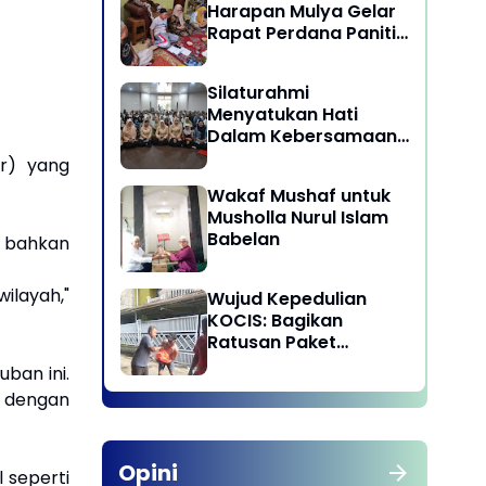
Harapan Mulya Gelar
Rapat Perdana Panitia
Qurban 1447 H
Silaturahmi
Menyatukan Hati
Dalam Kebersamaan
di Lingkungan Dinas
r) yang
Pariwisata dan
Wakaf Mushaf untuk
Ekonomi Kreatif
Musholla Nurul Islam
Provinsi DKI Jakarta
Babelan
k bahkan
ilayah,"
Wujud Kepedulian
KOCIS: Bagikan
Ratusan Paket
Sembako untuk
ban ini.
Anggota dan Kaum
a dengan
Dhuafa
Opini
 seperti