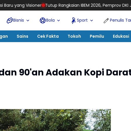
Rangkaian IBEM 2026, Pemprov DKI Jakarta Promosikan Potensi Wi
Bisnis
Bola
Sport
Penulis T
ngan
Sains
Cek Fakta
Tokoh
Pemilu
Edukasi
dan 90'an Adakan Kopi Darat