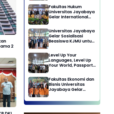
Laksanakan program
Fakultas Hukum
Pengabdian Kepada
Universitas Jayabaya
Masyarakat di Desa
Gelar International
Wisata Sukamandi
Symposium Bahas
Masagi - Kabupaten
Reformasi Undang-
Subang, Jawa Barat
Universitas Jayabaya
Undang Advokat di
Gelar Sosialisasi
Era Globalisasi
kan
Beasiswa KJMU untuk
sama 2
Calon Mahasiswa
Universitas Jayabaya
Level Up Your
Languages, Level Up
Your World, Passport
to Success : Mastering
Languages for A
Fakultas Ekonomi dan
Global Career in
Bisnis Universitas
Jayabaya University
Jayabaya Gelar
Kegiatan Peduli
Kampus
KB DKI