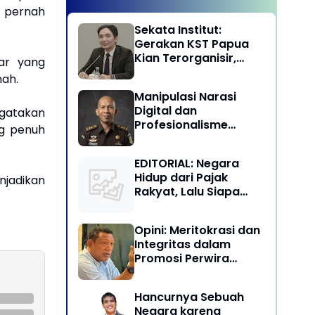
u pernah
Sekata Institut:
Gerakan KST Papua
Kian Terorganisir,
ar yang
Ancam Keutuhan NKRI
nah.
Manipulasi Narasi
Digital dan
ngatakan
Profesionalisme
ng penuh
Penegakan Hukum:
Melawan Arus Trial by
EDITORIAL: Negara
Social Media di
Hidup dari Pajak
njadikan
Indonesia
Rakyat, Lalu Siapa
Menikmati Kekayaan
Alam?
Opini: Meritokrasi dan
Integritas dalam
Promosi Perwira
Tinggi TNI-Polri
Hancurnya Sebuah
Negara karena